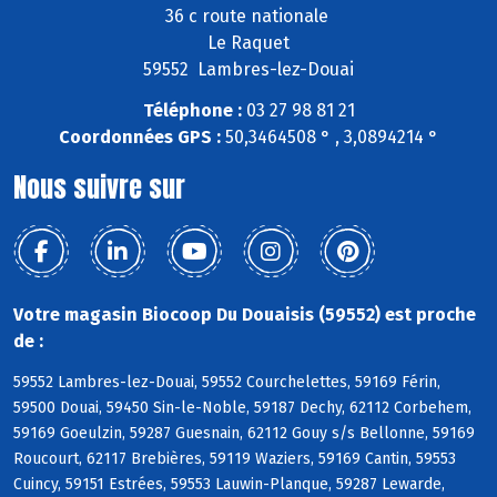
36 c route nationale
Le Raquet
59552 Lambres-lez-Douai
Téléphone :
03 27 98 81 21
Coordonnées GPS :
50,3464508 ° , 3,0894214 °
Nous suivre sur
Votre magasin Biocoop Du Douaisis (59552) est proche
de :
59552 Lambres-lez-Douai, 59552 Courchelettes, 59169 Férin,
59500 Douai, 59450 Sin-le-Noble, 59187 Dechy, 62112 Corbehem,
59169 Goeulzin, 59287 Guesnain, 62112 Gouy s/s Bellonne, 59169
Roucourt, 62117 Brebières, 59119 Waziers, 59169 Cantin, 59553
Cuincy, 59151 Estrées, 59553 Lauwin-Planque, 59287 Lewarde,