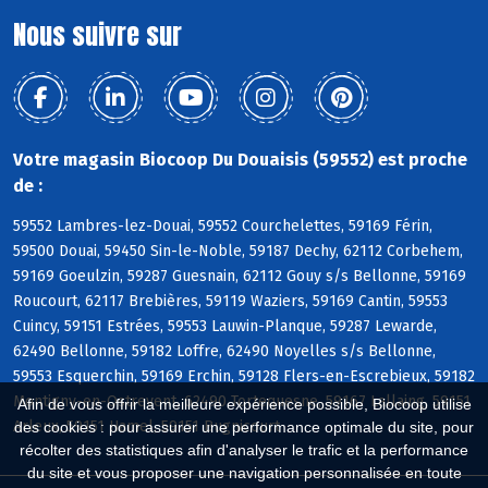
Nous suivre sur
Votre magasin Biocoop Du Douaisis (59552) est proche
de :
59552 Lambres-lez-Douai, 59552 Courchelettes, 59169 Férin,
59500 Douai, 59450 Sin-le-Noble, 59187 Dechy, 62112 Corbehem,
59169 Goeulzin, 59287 Guesnain, 62112 Gouy s/s Bellonne, 59169
Roucourt, 62117 Brebières, 59119 Waziers, 59169 Cantin, 59553
Cuincy, 59151 Estrées, 59553 Lauwin-Planque, 59287 Lewarde,
62490 Bellonne, 59182 Loffre, 62490 Noyelles s/s Bellonne,
59553 Esquerchin, 59169 Erchin, 59128 Flers-en-Escrebieux, 59182
Montigny-en-Ostrevent, 62490 Tortequesne, 59167 Lallaing, 59151
Afin de vous offrir la meilleure expérience possible, Biocoop utilise
Arleux, 59151 Hamel, 59151 Bugnicourt
des cookies : pour assurer une performance optimale du site, pour
récolter des statistiques afin d'analyser le trafic et la performance
du site et vous proposer une navigation personnalisée en toute