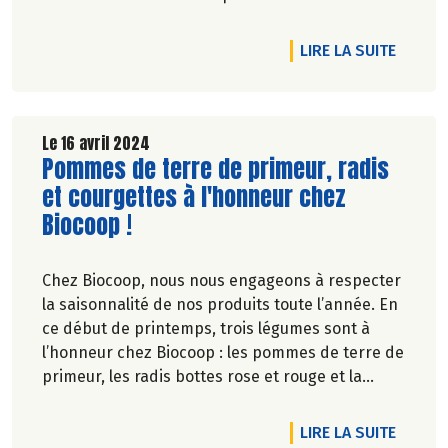
avec nos Paysan.ne.s Associé.e.s et groupements
de producteurs, nous vous proposons des
DE L'A
LIRE LA SUITE
produits qui ont du sens et qui ne détruisent ni
la planète, ni les travailleurs !
Le 16 avril 2024
Lire la suite de l'article
Pommes de terre de primeur, radis
et courgettes à l'honneur chez
Biocoop !
Chez Biocoop, nous nous engageons à respecter
la saisonnalité de nos produits toute l’année. En
ce début de printemps, trois légumes sont à
l’honneur chez Biocoop : les pommes de terre de
primeur, les radis bottes rose et rouge et la
courgette !
DE L'A
LIRE LA SUITE