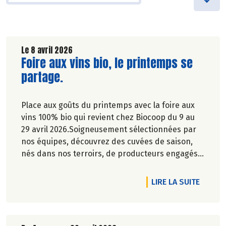
Le 8 avril 2026
Lire la suite de l'article
Foire aux vins bio, le printemps se
partage.
Place aux goûts du printemps avec la foire aux
vins 100% bio qui revient chez Biocoop du 9 au
29 avril 2026.Soigneusement sélectionnées par
nos équipes, découvrez des cuvées de saison,
nés dans nos terroirs, de producteurs engagés
et toujours dans le respect de l’environnement.
DE L'A
LIRE LA SUITE