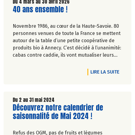
Du 4 mars au 30 avril 2026
Lire la suite de l'article
40 ans ensemble !
Novembre 1986, au cœur de la Haute-Savoie. 80
personnes venues de toute la France se mettent
autour de la table d’une petite coopérative de
produits bio à Annecy. C’est décidé à l’unanimité:
cabas contre caddie, ils vont mutualiser leurs
achats bio en montant une association loi 1901.
DE L'A
LIRE LA SUITE
Du 2 au 31 mai 2024
Lire la suite de l'article
Découvrez notre calendrier de
saisonnalité de Mai 2024 !
Refus des OGM, pas de fruits et légumes