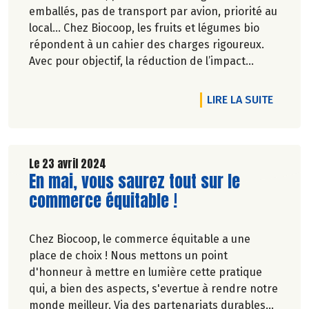
emballés, pas de transport par avion, priorité au
local… Chez Biocoop, les fruits et légumes bio
répondent à un cahier des charges rigoureux.
Avec pour objectif, la réduction de l’impact
carbone et la préservation de
l’environnement. Parce que manger des produits
DE L'A
LIRE LA SUITE
de qualité rime avec respect de la saisonnalité,
Biocoop a élaboré un calendrier de saisonnalité
pour ses fruits et légumes bio.
Découvrez celui de Mai 2024 !
Le 23 avril 2024
Lire la suite de l'article
En mai, vous saurez tout sur le
commerce équitable !
Chez Biocoop, le commerce équitable a une
place de choix ! Nous mettons un point
d'honneur à mettre en lumière cette pratique
qui, a bien des aspects, s'evertue à rendre notre
monde meilleur. Via des partenariats durables