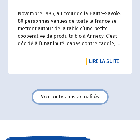
Novembre 1986, au cœur de la Haute-Savoie.
80 personnes venues de toute la France se
mettent autour de la table d’une petite
coopérative de produits bio à Annecy. C’est
décidé à l’unanimité: cabas contre caddie, ils
vont mutualiser leurs achats bio en montant
une association loi 1901.
DE L'ART
LIRE LA SUITE
Voir toutes nos actualités