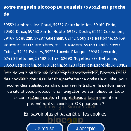
Votre magasin Biocoop Du Douaisis (59552) est proche
de :
59552 Lambres-lez-Douai, 59552 Courchelettes, 59169 Férin,
59500 Douai, 59450 Sin-le-Noble, 59187 Dechy, 62112 Corbehem,
59169 Goeulzin, 59287 Guesnain, 62112 Gouy s/s Bellonne, 59169
Roucourt, 62117 Brebières, 59119 Waziers, 59169 Cantin, 59553
Cuincy, 59151 Estrées, 59553 Lauwin-Planque, 59287 Lewarde,
62490 Bellonne, 59182 Loffre, 62490 Noyelles s/s Bellonne,
59553 Esquerchin, 59169 Erchin, 59128 Flers-en-Escrebieux, 59182
Montigny-en-Ostrevent, 62490 Tortequesne, 59167 Lallaing, 59151
Afin de vous offrir la meilleure expérience possible, Biocoop utilise
Arleux, 59151 Hamel, 59151 Bugnicourt
des cookies : pour assurer une performance optimale du site, pour
récolter des statistiques afin d'analyser le trafic et la performance
du site et vous proposer une navigation personnalisée en toute
sécurité. Vous pouvez changer d'avis à tout moment en
Biocoop.fr
Le réseau Biocoop
paramétrant vos cookies. OK pour vous ?
Copyright Biocoop 2026
En savoir plus et paramétrer les cookies
Je refuse
J'accepte