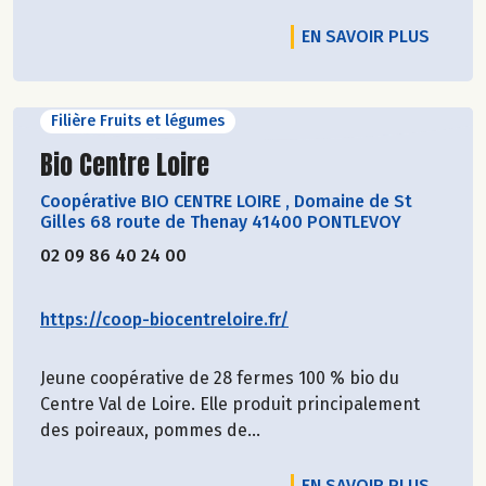
EN SAVOIR PLUS
Filière Fruits et légumes
Découvrir le producteur
Bio Centre Loire
Coopérative BIO CENTRE LOIRE
,
Domaine de St
Gilles 68 route de Thenay 41400 PONTLEVOY
02 09 86 40 24 00
https://coop-biocentreloire.fr/
Jeune coopérative de 28 fermes 100 % bio du
Centre Val de Loire. Elle produit principalement
des poireaux, pommes de...
EN SAVOIR PLUS