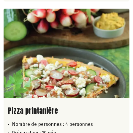
Lire la suite de la recette
Pizza printanière
Nombre de personnes :
4 personnes
Préparation : 10 min