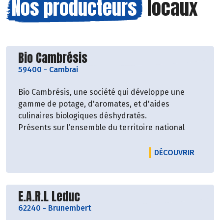
Nos producteurs
locaux
Découvrir le producteur
Bio Cambrésis
59400
-
Cambrai
Bio Cambrésis, une société qui développe une
gamme de potage, d'aromates, et d'aides
culinaires biologiques déshydratés.
Présents sur l’ensemble du territoire national
LE PRO
DÉCOUVRIR
Découvrir le producteur
E.A.R.L Leduc
62240
-
Brunembert