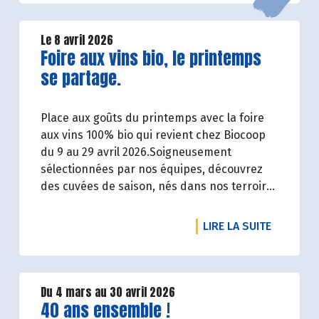
Le 8 avril 2026
Lire la suite de l'article
Foire aux vins bio, le printemps
se partage.
Place aux goûts du printemps avec la foire
aux vins 100% bio qui revient chez Biocoop
du 9 au 29 avril 2026.Soigneusement
sélectionnées par nos équipes, découvrez
des cuvées de saison, nés dans nos terroirs,
de producteurs engagés et toujours dans le
respect de l’environnement.
DE L'ART
LIRE LA SUITE
Du 4 mars au 30 avril 2026
Lire la suite de l'article
40 ans ensemble !