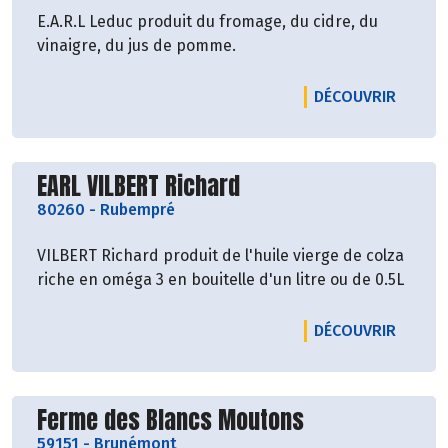
E.A.R.L Leduc produit du fromage, du cidre, du
vinaigre, du jus de pomme.
LE PRO
DÉCOUVRIR
Découvrir le producteur
EARL VILBERT Richard
80260
-
Rubempré
VILBERT Richard produit de l'huile vierge de colza
riche en oméga 3 en bouitelle d'un litre ou de 0.5L
LE PRO
DÉCOUVRIR
Découvrir le producteur
Ferme des Blancs Moutons
59151
-
Brunémont