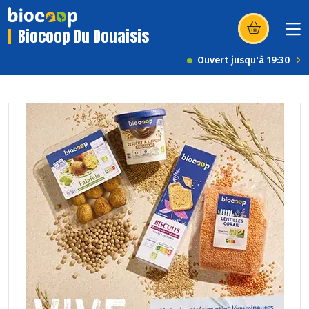
Biocoop Du Douaisis
(s’ouvre dans u
Ouvert jusqu'à 19:30
Previous
Next