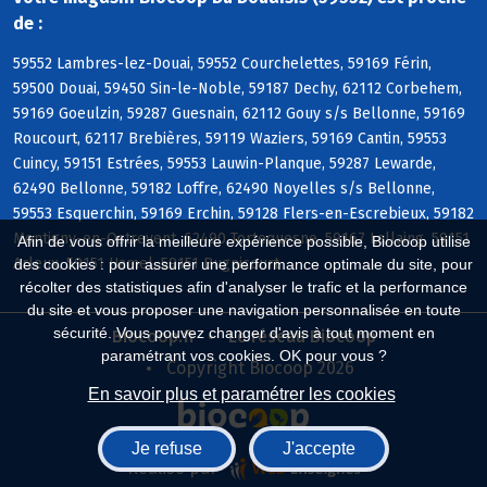
de :
59552 Lambres-lez-Douai, 59552 Courchelettes, 59169 Férin,
59500 Douai, 59450 Sin-le-Noble, 59187 Dechy, 62112 Corbehem,
59169 Goeulzin, 59287 Guesnain, 62112 Gouy s/s Bellonne, 59169
Roucourt, 62117 Brebières, 59119 Waziers, 59169 Cantin, 59553
Cuincy, 59151 Estrées, 59553 Lauwin-Planque, 59287 Lewarde,
62490 Bellonne, 59182 Loffre, 62490 Noyelles s/s Bellonne,
59553 Esquerchin, 59169 Erchin, 59128 Flers-en-Escrebieux, 59182
Montigny-en-Ostrevent, 62490 Tortequesne, 59167 Lallaing, 59151
Afin de vous offrir la meilleure expérience possible, Biocoop utilise
Arleux, 59151 Hamel, 59151 Bugnicourt
des cookies : pour assurer une performance optimale du site, pour
récolter des statistiques afin d'analyser le trafic et la performance
du site et vous proposer une navigation personnalisée en toute
sécurité. Vous pouvez changer d'avis à tout moment en
Biocoop.fr
Le réseau Biocoop
paramétrant vos cookies. OK pour vous ?
Copyright Biocoop 2026
En savoir plus et paramétrer les cookies
Je refuse
J'accepte
Réalisé par