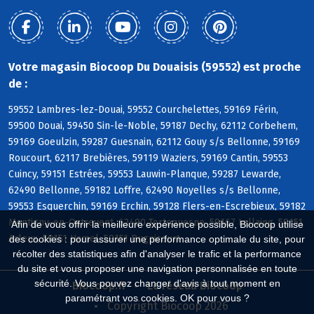
Votre magasin Biocoop Du Douaisis (59552) est proche
de :
59552 Lambres-lez-Douai, 59552 Courchelettes, 59169 Férin,
59500 Douai, 59450 Sin-le-Noble, 59187 Dechy, 62112 Corbehem,
59169 Goeulzin, 59287 Guesnain, 62112 Gouy s/s Bellonne, 59169
Roucourt, 62117 Brebières, 59119 Waziers, 59169 Cantin, 59553
Cuincy, 59151 Estrées, 59553 Lauwin-Planque, 59287 Lewarde,
62490 Bellonne, 59182 Loffre, 62490 Noyelles s/s Bellonne,
59553 Esquerchin, 59169 Erchin, 59128 Flers-en-Escrebieux, 59182
Montigny-en-Ostrevent, 62490 Tortequesne, 59167 Lallaing, 59151
Afin de vous offrir la meilleure expérience possible, Biocoop utilise
Arleux, 59151 Hamel, 59151 Bugnicourt
des cookies : pour assurer une performance optimale du site, pour
récolter des statistiques afin d'analyser le trafic et la performance
du site et vous proposer une navigation personnalisée en toute
sécurité. Vous pouvez changer d'avis à tout moment en
Biocoop.fr
Le réseau Biocoop
paramétrant vos cookies. OK pour vous ?
Copyright Biocoop 2026