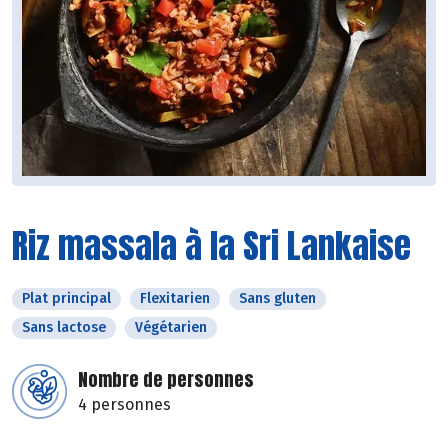
Riz massala à la Sri Lankaise
Plat principal
Flexitarien
Sans gluten
Sans lactose
Végétarien
Nombre de personnes
4 personnes