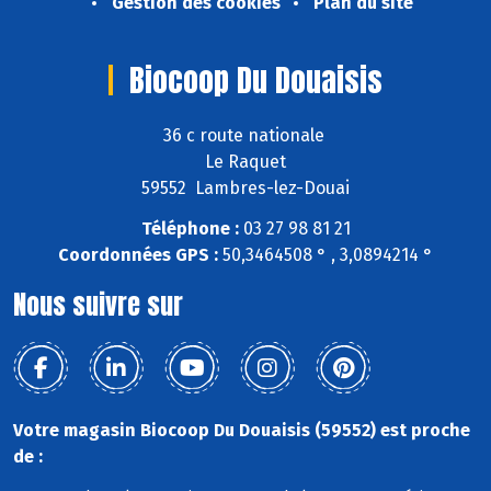
Gestion des cookies
Plan du site
Biocoop Du Douaisis
36 c route nationale
Le Raquet
59552 Lambres-lez-Douai
Téléphone :
03 27 98 81 21
Coordonnées GPS :
50,3464508 ° , 3,0894214 °
Nous suivre sur
Votre magasin Biocoop Du Douaisis (59552) est proche
de :