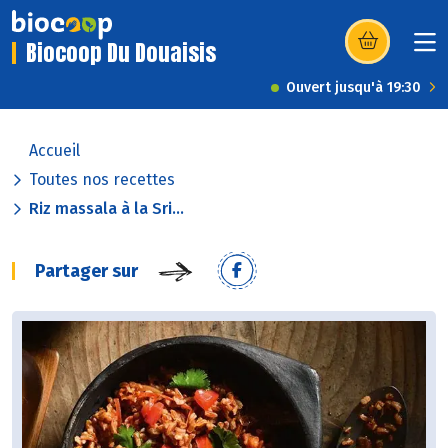
Biocoop Du Douaisis
(s’ouvre dans u
Ouvert jusqu'à 19:30
Accueil
Toutes nos recettes
Riz massala à la Sri...
Partager sur