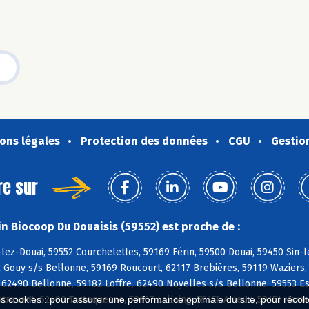
ons légales
Protection des données
CGU
Gestio
re sur
n Biocoop Du Douaisis (59552) est proche de :
lez-Douai, 59552 Courchelettes, 59169 Férin, 59500 Douai, 59450 Sin-
 Gouy s/s Bellonne, 59169 Roucourt, 62117 Brebières, 59119 Waziers, 
62490 Bellonne, 59182 Loffre, 62490 Noyelles s/s Bellonne, 59553 Es
revent, 62490 Tortequesne, 59167 Lallaing, 59151 Arleux, 59151 Hame
es cookies : pour assurer une performance optimale du site, pour récolter