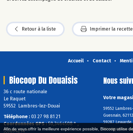
Retour à la liste
Imprimer la recette
Accueil
Contact
Menti
Biocoop Du Douaisis
Nous suiv
36 c route nationale
Votre magasi
Le Raquet
59552 Lambres-lez-Douai
59552 Lambres-
Guesnain, 62112
Téléphone :
03 27 98 81 21
59287 Lewarde, 
Coordonnées GPS :
50,3464508 ° ,
Montigny-en-Ost
Afin de vous offrir la meilleure expérience possible, Biocoop utilise d
3,0894214 °