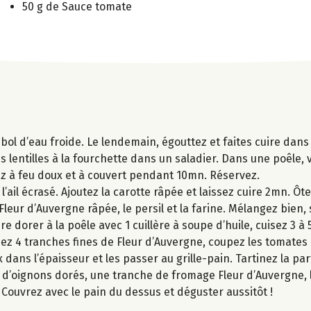
50 g de Sauce tomate
un bol d’eau froide. Le lendemain, égouttez et faites cuire dan
s lentilles à la fourchette dans un saladier. Dans une poêle, v
sez à feu doux et à couvert pendant 10mn. Réservez.
’ail écrasé. Ajoutez la carotte râpée et laissez cuire 2mn. Ôte
leur d’Auvergne râpée, le persil et la farine. Mélangez bien, 
re dorer à la poêle avec 1 cuillère à soupe d’huile, cuisez 3 
pez 4 tranches fines de Fleur d’Auvergne, coupez les tomates 
x dans l’épaisseur et les passer au grille-pain. Tartinez la p
 d’oignons dorés, une tranche de fromage Fleur d’Auvergne, la
 Couvrez avec le pain du dessus et déguster aussitôt !