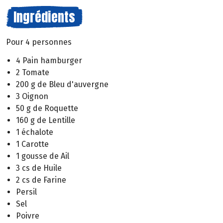
Ingrédients
Pour 4 personnes
4 Pain hamburger
2 Tomate
200 g de Bleu d'auvergne
3 Oignon
50 g de Roquette
160 g de Lentille
1 échalote
1 Carotte
1 gousse de Ail
3 cs de Huile
2 cs de Farine
Persil
Sel
Poivre