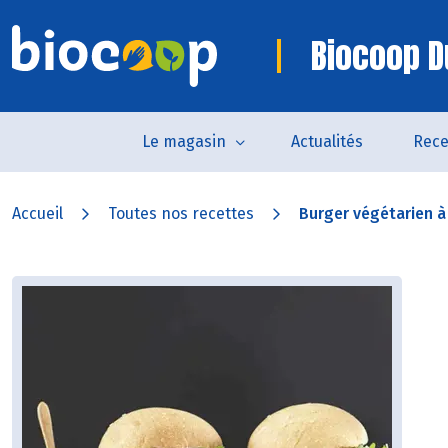
Biocoop D
Le magasin
Actualités
Rece
Accueil
Toutes nos recettes
Burger végétarien à l