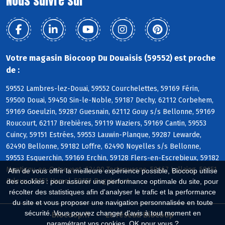
Nous suivre sur
Votre magasin Biocoop Du Douaisis (59552) est proche
de :
59552 Lambres-lez-Douai, 59552 Courchelettes, 59169 Férin,
59500 Douai, 59450 Sin-le-Noble, 59187 Dechy, 62112 Corbehem,
59169 Goeulzin, 59287 Guesnain, 62112 Gouy s/s Bellonne, 59169
Roucourt, 62117 Brebières, 59119 Waziers, 59169 Cantin, 59553
Cuincy, 59151 Estrées, 59553 Lauwin-Planque, 59287 Lewarde,
62490 Bellonne, 59182 Loffre, 62490 Noyelles s/s Bellonne,
59553 Esquerchin, 59169 Erchin, 59128 Flers-en-Escrebieux, 59182
Montigny-en-Ostrevent, 62490 Tortequesne, 59167 Lallaing, 59151
Afin de vous offrir la meilleure expérience possible, Biocoop utilise
Arleux, 59151 Hamel, 59151 Bugnicourt
des cookies : pour assurer une performance optimale du site, pour
récolter des statistiques afin d'analyser le trafic et la performance
du site et vous proposer une navigation personnalisée en toute
sécurité. Vous pouvez changer d'avis à tout moment en
Biocoop.fr
Le réseau Biocoop
paramétrant vos cookies. OK pour vous ?