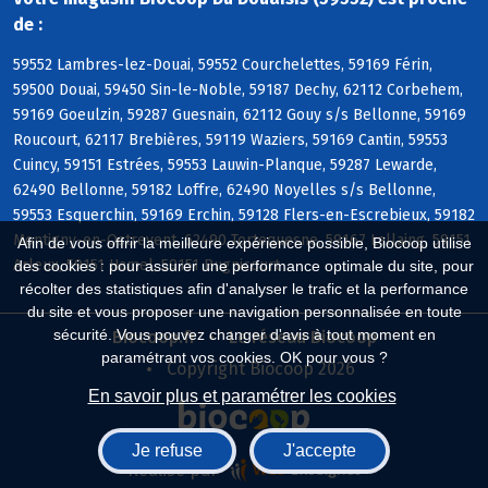
de :
59552 Lambres-lez-Douai, 59552 Courchelettes, 59169 Férin,
59500 Douai, 59450 Sin-le-Noble, 59187 Dechy, 62112 Corbehem,
59169 Goeulzin, 59287 Guesnain, 62112 Gouy s/s Bellonne, 59169
Roucourt, 62117 Brebières, 59119 Waziers, 59169 Cantin, 59553
Cuincy, 59151 Estrées, 59553 Lauwin-Planque, 59287 Lewarde,
62490 Bellonne, 59182 Loffre, 62490 Noyelles s/s Bellonne,
59553 Esquerchin, 59169 Erchin, 59128 Flers-en-Escrebieux, 59182
Montigny-en-Ostrevent, 62490 Tortequesne, 59167 Lallaing, 59151
Afin de vous offrir la meilleure expérience possible, Biocoop utilise
Arleux, 59151 Hamel, 59151 Bugnicourt
des cookies : pour assurer une performance optimale du site, pour
récolter des statistiques afin d'analyser le trafic et la performance
du site et vous proposer une navigation personnalisée en toute
sécurité. Vous pouvez changer d'avis à tout moment en
Biocoop.fr
Le réseau Biocoop
paramétrant vos cookies. OK pour vous ?
Copyright Biocoop 2026
En savoir plus et paramétrer les cookies
Je refuse
J'accepte
Réalisé par