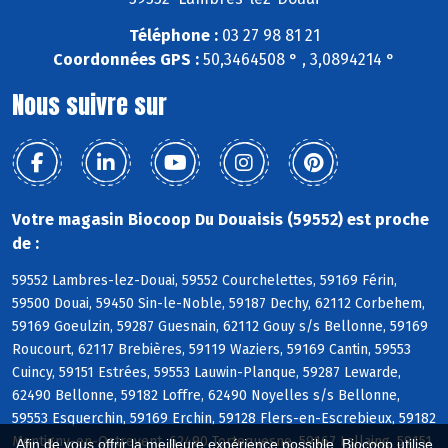
Téléphone :
03 27 98 81 21
Coordonnées GPS :
50,3464508 ° , 3,0894214 °
Nous suivre sur
Votre magasin Biocoop Du Douaisis (59552) est proche
de :
59552 Lambres-lez-Douai, 59552 Courchelettes, 59169 Férin,
59500 Douai, 59450 Sin-le-Noble, 59187 Dechy, 62112 Corbehem,
59169 Goeulzin, 59287 Guesnain, 62112 Gouy s/s Bellonne, 59169
Roucourt, 62117 Brebières, 59119 Waziers, 59169 Cantin, 59553
Cuincy, 59151 Estrées, 59553 Lauwin-Planque, 59287 Lewarde,
62490 Bellonne, 59182 Loffre, 62490 Noyelles s/s Bellonne,
59553 Esquerchin, 59169 Erchin, 59128 Flers-en-Escrebieux, 59182
Montigny-en-Ostrevent, 62490 Tortequesne, 59167 Lallaing, 59151
Afin de vous offrir la meilleure expérience possible, Biocoop utilise