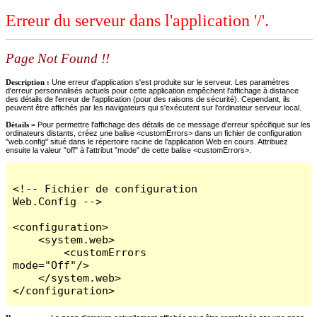
Erreur du serveur dans l'application '/'.
Page Not Found !!
Description :
Une erreur d'application s'est produite sur le serveur. Les paramètres
d'erreur personnalisés actuels pour cette application empêchent l'affichage à distance
des détails de l'erreur de l'application (pour des raisons de sécurité). Cependant, ils
peuvent être affichés par les navigateurs qui s'exécutent sur l'ordinateur serveur local.
Détails =
Pour permettre l'affichage des détails de ce message d'erreur spécifique sur les
ordinateurs distants, créez une balise <customErrors> dans un fichier de configuration
"web.config" situé dans le répertoire racine de l'application Web en cours. Attribuez
ensuite la valeur "off" à l'attribut "mode" de cette balise <customErrors>.
<!-- Fichier de configuration 
Web.Config -->

<configuration>

    <system.web>

        <customErrors 
mode="Off"/>

    </system.web>

</configuration>