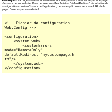
Remarques :
La page d'erreurs actuellement affichée peut être remplacée par une page
d'erreurs personnalisée. Pour ce faire, modifiez l'attribut "defaultRedirect" de la balise de
configuration <customErrors> de l'application, de sorte qu'il pointe vers une URL de la
page d'erreurs personnalisée !
<!-- Fichier de configuration 
Web.Config -->

<configuration>

    <system.web>

        <customErrors 
mode="RemoteOnly" 
defaultRedirect="mycustompage.h
tm"/>

    </system.web>

</configuration>