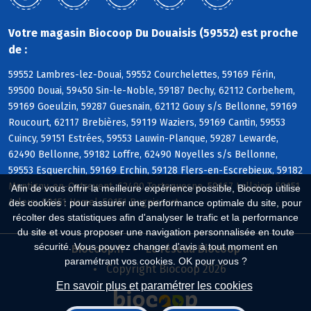
Votre magasin Biocoop Du Douaisis (59552) est proche
de :
59552 Lambres-lez-Douai, 59552 Courchelettes, 59169 Férin,
59500 Douai, 59450 Sin-le-Noble, 59187 Dechy, 62112 Corbehem,
59169 Goeulzin, 59287 Guesnain, 62112 Gouy s/s Bellonne, 59169
Roucourt, 62117 Brebières, 59119 Waziers, 59169 Cantin, 59553
Cuincy, 59151 Estrées, 59553 Lauwin-Planque, 59287 Lewarde,
62490 Bellonne, 59182 Loffre, 62490 Noyelles s/s Bellonne,
59553 Esquerchin, 59169 Erchin, 59128 Flers-en-Escrebieux, 59182
Montigny-en-Ostrevent, 62490 Tortequesne, 59167 Lallaing, 59151
Afin de vous offrir la meilleure expérience possible, Biocoop utilise
Arleux, 59151 Hamel, 59151 Bugnicourt
des cookies : pour assurer une performance optimale du site, pour
récolter des statistiques afin d'analyser le trafic et la performance
du site et vous proposer une navigation personnalisée en toute
sécurité. Vous pouvez changer d'avis à tout moment en
Biocoop.fr
Le réseau Biocoop
paramétrant vos cookies. OK pour vous ?
Copyright Biocoop 2026
En savoir plus et paramétrer les cookies