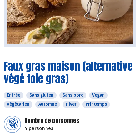
Faux gras maison (alternative
végé foie gras)
Entrée
Sans gluten
Sans porc
Vegan
Végétarien
Automne
Hiver
Printemps
Nombre de personnes
4 personnes