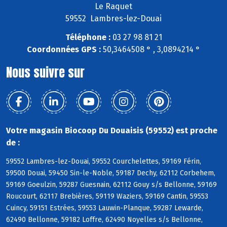
Le Raquet
59552 Lambres-lez-Douai
Téléphone :
03 27 98 81 21
Coordonnées GPS :
50,3464508 ° , 3,0894214 °
Nous suivre sur
Votre magasin Biocoop Du Douaisis (59552) est proche
de :
59552 Lambres-lez-Douai, 59552 Courchelettes, 59169 Férin,
59500 Douai, 59450 Sin-le-Noble, 59187 Dechy, 62112 Corbehem,
59169 Goeulzin, 59287 Guesnain, 62112 Gouy s/s Bellonne, 59169
Roucourt, 62117 Brebières, 59119 Waziers, 59169 Cantin, 59553
Cuincy, 59151 Estrées, 59553 Lauwin-Planque, 59287 Lewarde,
62490 Bellonne, 59182 Loffre, 62490 Noyelles s/s Bellonne,