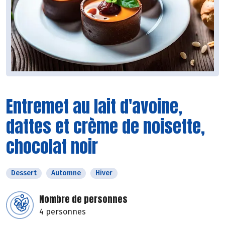
Entremet au lait d'avoine,
dattes et crème de noisette,
chocolat noir
Dessert
Automne
Hiver
Nombre de personnes
4 personnes