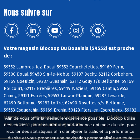
Nous suivre sur
Votre magasin Biocoop Du Douaisis (59552) est proche
de :
59552 Lambres-lez-Douai, 59552 Courchelettes, 59169 Férin,
59500 Douai, 59450 Sin-le-Noble, 59187 Dechy, 62112 Corbehem,
59169 Goeulzin, 59287 Guesnain, 62112 Gouy s/s Bellonne, 59169
Roucourt, 62117 Brebières, 59119 Waziers, 59169 Cantin, 59553
Cuincy, 59151 Estrées, 59553 Lauwin-Planque, 59287 Lewarde,
62490 Bellonne, 59182 Loffre, 62490 Noyelles s/s Bellonne,
59553 Esquerchin, 59169 Erchin, 59128 Flers-en-Escrebieux, 59182
Montigny-en-Ostrevent, 62490 Tortequesne, 59167 Lallaing, 59151
Afin de vous offrir la meilleure expérience possible, Biocoop utilise
Arleux, 59151 Hamel, 59151 Bugnicourt
des cookies : pour assurer une performance optimale du site, pour
récolter des statistiques afin d'analyser le trafic et la performance
du site et vous proposer une navigation personnalisée en toute