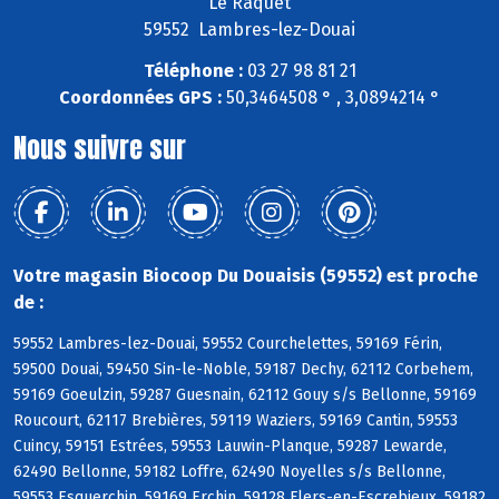
Le Raquet
59552 Lambres-lez-Douai
Téléphone :
03 27 98 81 21
Coordonnées GPS :
50,3464508 ° , 3,0894214 °
Nous suivre sur
Votre magasin Biocoop Du Douaisis (59552) est proche
de :
59552 Lambres-lez-Douai, 59552 Courchelettes, 59169 Férin,
59500 Douai, 59450 Sin-le-Noble, 59187 Dechy, 62112 Corbehem,
59169 Goeulzin, 59287 Guesnain, 62112 Gouy s/s Bellonne, 59169
Roucourt, 62117 Brebières, 59119 Waziers, 59169 Cantin, 59553
Cuincy, 59151 Estrées, 59553 Lauwin-Planque, 59287 Lewarde,
62490 Bellonne, 59182 Loffre, 62490 Noyelles s/s Bellonne,
59553 Esquerchin, 59169 Erchin, 59128 Flers-en-Escrebieux, 59182