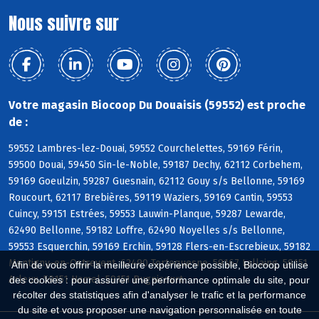
Nous suivre sur
Votre magasin Biocoop Du Douaisis (59552) est proche
de :
59552 Lambres-lez-Douai, 59552 Courchelettes, 59169 Férin,
59500 Douai, 59450 Sin-le-Noble, 59187 Dechy, 62112 Corbehem,
59169 Goeulzin, 59287 Guesnain, 62112 Gouy s/s Bellonne, 59169
Roucourt, 62117 Brebières, 59119 Waziers, 59169 Cantin, 59553
Cuincy, 59151 Estrées, 59553 Lauwin-Planque, 59287 Lewarde,
62490 Bellonne, 59182 Loffre, 62490 Noyelles s/s Bellonne,
59553 Esquerchin, 59169 Erchin, 59128 Flers-en-Escrebieux, 59182
Montigny-en-Ostrevent, 62490 Tortequesne, 59167 Lallaing, 59151
Afin de vous offrir la meilleure expérience possible, Biocoop utilise
Arleux, 59151 Hamel, 59151 Bugnicourt
des cookies : pour assurer une performance optimale du site, pour
récolter des statistiques afin d'analyser le trafic et la performance
du site et vous proposer une navigation personnalisée en toute