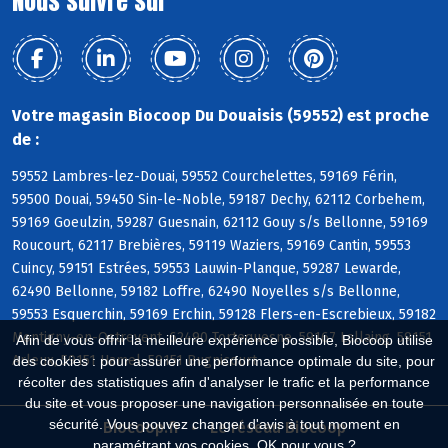
Nous suivre sur
Votre magasin Biocoop Du Douaisis (59552) est proche
de :
59552 Lambres-lez-Douai, 59552 Courchelettes, 59169 Férin,
59500 Douai, 59450 Sin-le-Noble, 59187 Dechy, 62112 Corbehem,
59169 Goeulzin, 59287 Guesnain, 62112 Gouy s/s Bellonne, 59169
Roucourt, 62117 Brebières, 59119 Waziers, 59169 Cantin, 59553
Cuincy, 59151 Estrées, 59553 Lauwin-Planque, 59287 Lewarde,
62490 Bellonne, 59182 Loffre, 62490 Noyelles s/s Bellonne,
59553 Esquerchin, 59169 Erchin, 59128 Flers-en-Escrebieux, 59182
Montigny-en-Ostrevent, 62490 Tortequesne, 59167 Lallaing, 59151
Afin de vous offrir la meilleure expérience possible, Biocoop utilise
Arleux, 59151 Hamel, 59151 Bugnicourt
des cookies : pour assurer une performance optimale du site, pour
récolter des statistiques afin d'analyser le trafic et la performance
du site et vous proposer une navigation personnalisée en toute
sécurité. Vous pouvez changer d'avis à tout moment en
Biocoop.fr
Le réseau Biocoop
paramétrant vos cookies. OK pour vous ?