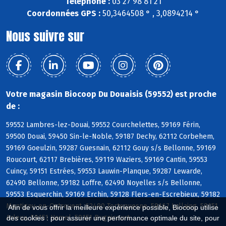
Téléphone :
03 27 98 81 21
Coordonnées GPS :
50,3464508 ° , 3,0894214 °
Nous suivre sur
Votre magasin Biocoop Du Douaisis (59552) est proche
de :
59552 Lambres-lez-Douai, 59552 Courchelettes, 59169 Férin,
59500 Douai, 59450 Sin-le-Noble, 59187 Dechy, 62112 Corbehem,
59169 Goeulzin, 59287 Guesnain, 62112 Gouy s/s Bellonne, 59169
Roucourt, 62117 Brebières, 59119 Waziers, 59169 Cantin, 59553
Cuincy, 59151 Estrées, 59553 Lauwin-Planque, 59287 Lewarde,
62490 Bellonne, 59182 Loffre, 62490 Noyelles s/s Bellonne,
59553 Esquerchin, 59169 Erchin, 59128 Flers-en-Escrebieux, 59182
Montigny-en-Ostrevent, 62490 Tortequesne, 59167 Lallaing, 59151
Afin de vous offrir la meilleure expérience possible, Biocoop utilise
Arleux, 59151 Hamel, 59151 Bugnicourt
des cookies : pour assurer une performance optimale du site, pour