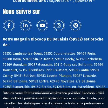
Coordonnées GPS :
50,3464508 ° , 3,0894214 °
Nous suivre sur
Votre magasin Biocoop Du Douaisis (59552) est proche
de :
59552 Lambres-lez-Douai, 59552 Courchelettes, 59169 Férin,
59500 Douai, 59450 Sin-le-Noble, 59187 Dechy, 62112 Corbehem,
59169 Goeulzin, 59287 Guesnain, 62112 Gouy s/s Bellonne, 59169
Roucourt, 62117 Brebières, 59119 Waziers, 59169 Cantin, 59553
Cuincy, 59151 Estrées, 59553 Lauwin-Planque, 59287 Lewarde,
62490 Bellonne, 59182 Loffre, 62490 Noyelles s/s Bellonne,
59553 Esquerchin, 59169 Erchin, 59128 Flers-en-Escrebieux, 59182
Montigny-en-Ostrevent, 62490 Tortequesne, 59167 Lallaing, 59151
Afin de vous offrir la meilleure expérience possible, Biocoop utilise
Arleux, 59151 Hamel, 59151 Bugnicourt
des cookies : pour assurer une performance optimale du site, pour
récolter des statistiques afin d'analyser le trafic et la performance