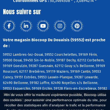
Coordonnées GPS :
50,3464508 ° , 3,0894214 °
Nous suivre sur
Votre magasin Biocoop Du Douaisis (59552) est proche
de :
59552 Lambres-lez-Douai, 59552 Courchelettes, 59169 Férin,
59500 Douai, 59450 Sin-le-Noble, 59187 Dechy, 62112 Corbehem,
59169 Goeulzin, 59287 Guesnain, 62112 Gouy s/s Bellonne, 59169
Roucourt, 62117 Brebières, 59119 Waziers, 59169 Cantin, 59553
Cuincy, 59151 Estrées, 59553 Lauwin-Planque, 59287 Lewarde,
62490 Bellonne, 59182 Loffre, 62490 Noyelles s/s Bellonne,
59553 Esquerchin, 59169 Erchin, 59128 Flers-en-Escrebieux, 59182
Montigny-en-Ostrevent, 62490 Tortequesne, 59167 Lallaing, 59151
Afin de vous offrir la meilleure expérience possible, Biocoop utilise
Arleux, 59151 Hamel, 59151 Bugnicourt
des cookies : pour assurer une performance optimale du site, pour
récolter des statistiques afin d'analyser le trafic et la performance