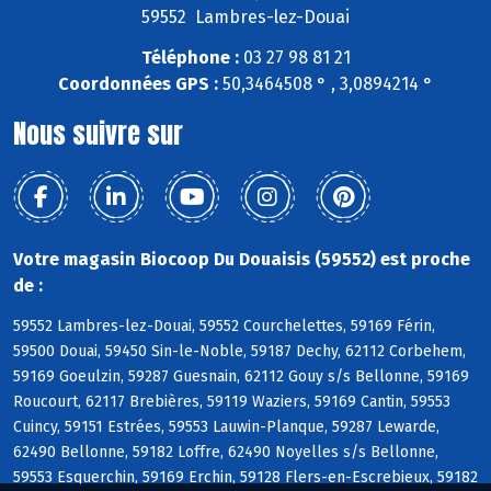
59552 Lambres-lez-Douai
Téléphone :
03 27 98 81 21
Coordonnées GPS :
50,3464508 ° , 3,0894214 °
Nous suivre sur
Votre magasin Biocoop Du Douaisis (59552) est proche
de :
59552 Lambres-lez-Douai, 59552 Courchelettes, 59169 Férin,
59500 Douai, 59450 Sin-le-Noble, 59187 Dechy, 62112 Corbehem,
59169 Goeulzin, 59287 Guesnain, 62112 Gouy s/s Bellonne, 59169
Roucourt, 62117 Brebières, 59119 Waziers, 59169 Cantin, 59553
Cuincy, 59151 Estrées, 59553 Lauwin-Planque, 59287 Lewarde,
62490 Bellonne, 59182 Loffre, 62490 Noyelles s/s Bellonne,
59553 Esquerchin, 59169 Erchin, 59128 Flers-en-Escrebieux, 59182