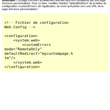
Remarques :
La page d'erreurs actuellement affichée peut être remplacée par une page
d'erreurs personnalisée. Pour ce faire, modifiez l'attribut "defaultRedirect" de la balise de
configuration <customErrors> de l'application, de sorte qu'il pointe vers une URL de la
page d'erreurs personnalisée !
<!-- Fichier de configuration 
Web.Config -->

<configuration>

    <system.web>

        <customErrors 
mode="RemoteOnly" 
defaultRedirect="mycustompage.h
tm"/>

    </system.web>

</configuration>