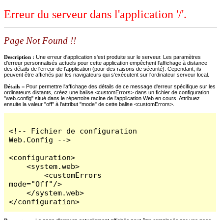
Erreur du serveur dans l'application '/'.
Page Not Found !!
Description :
Une erreur d'application s'est produite sur le serveur. Les paramètres
d'erreur personnalisés actuels pour cette application empêchent l'affichage à distance
des détails de l'erreur de l'application (pour des raisons de sécurité). Cependant, ils
peuvent être affichés par les navigateurs qui s'exécutent sur l'ordinateur serveur local.
Détails =
Pour permettre l'affichage des détails de ce message d'erreur spécifique sur les
ordinateurs distants, créez une balise <customErrors> dans un fichier de configuration
"web.config" situé dans le répertoire racine de l'application Web en cours. Attribuez
ensuite la valeur "off" à l'attribut "mode" de cette balise <customErrors>.
<!-- Fichier de configuration 
Web.Config -->

<configuration>

    <system.web>

        <customErrors 
mode="Off"/>

    </system.web>

</configuration>