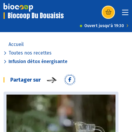
Biocoop Du Douaisis
(s’ouvre dans u
Ouvert jusqu'à 19:30
Accueil
Toutes nos recettes
Infusion détox énergisante
Partager sur