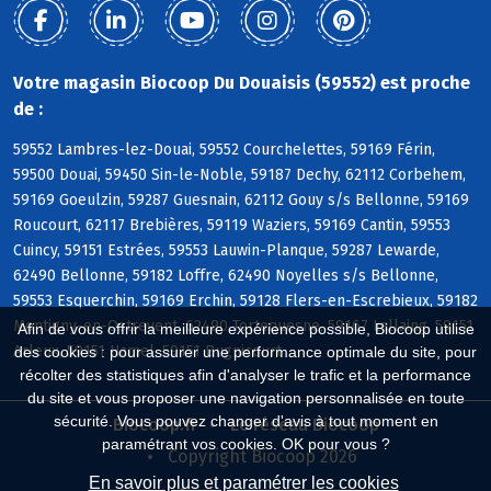
Votre magasin Biocoop Du Douaisis (59552) est proche
de :
59552 Lambres-lez-Douai, 59552 Courchelettes, 59169 Férin,
59500 Douai, 59450 Sin-le-Noble, 59187 Dechy, 62112 Corbehem,
59169 Goeulzin, 59287 Guesnain, 62112 Gouy s/s Bellonne, 59169
Roucourt, 62117 Brebières, 59119 Waziers, 59169 Cantin, 59553
Cuincy, 59151 Estrées, 59553 Lauwin-Planque, 59287 Lewarde,
62490 Bellonne, 59182 Loffre, 62490 Noyelles s/s Bellonne,
59553 Esquerchin, 59169 Erchin, 59128 Flers-en-Escrebieux, 59182
Montigny-en-Ostrevent, 62490 Tortequesne, 59167 Lallaing, 59151
Afin de vous offrir la meilleure expérience possible, Biocoop utilise
Arleux, 59151 Hamel, 59151 Bugnicourt
des cookies : pour assurer une performance optimale du site, pour
récolter des statistiques afin d'analyser le trafic et la performance
du site et vous proposer une navigation personnalisée en toute
sécurité. Vous pouvez changer d'avis à tout moment en
Biocoop.fr
Le réseau Biocoop
paramétrant vos cookies. OK pour vous ?
Copyright Biocoop 2026
En savoir plus et paramétrer les cookies