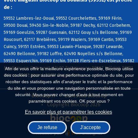
de :
59552 Lambres-lez-Douai, 59552 Courchelettes, 59169 Férin,
59500 Douai, 59450 Sin-le-Noble, 59187 Dechy, 62112 Corbehem,
59169 Goeulzin, 59287 Guesnain, 62112 Gouy s/s Bellonne, 59169
Roucourt, 62117 Brebières, 59119 Waziers, 59169 Cantin, 59553
Cuincy, 59151 Estrées, 59553 Lauwin-Planque, 59287 Lewarde,
62490 Bellonne, 59182 Loffre, 62490 Noyelles s/s Bellonne,
59553 Esquerchin, 59169 Erchin, 59128 Flers-en-Escrebieux, 59182
Montigny-en-Ostrevent, 62490 Tortequesne, 59167 Lallaing, 59151
Afin de vous offrir la meilleure expérience possible, Biocoop utilise
Arleux, 59151 Hamel, 59151 Bugnicourt
des cookies : pour assurer une performance optimale du site, pour
récolter des statistiques afin d'analyser le trafic et la performance
du site et vous proposer une navigation personnalisée en toute
sécurité. Vous pouvez changer d'avis à tout moment en
Biocoop.fr
Le réseau Biocoop
paramétrant vos cookies. OK pour vous ?
Copyright Biocoop 2026
En savoir plus et paramétrer les cookies
Je refuse
J'accepte
Réalisé par