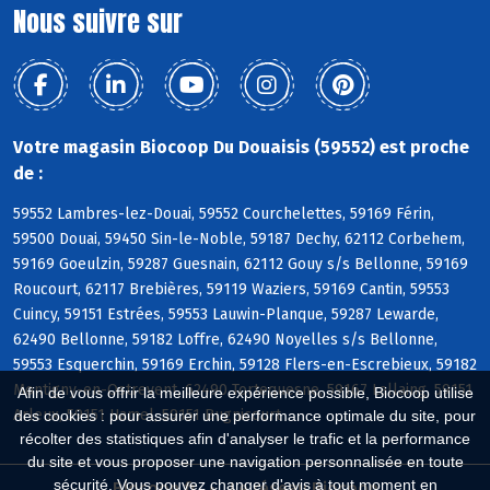
Nous suivre sur
Votre magasin Biocoop Du Douaisis (59552) est proche
de :
59552 Lambres-lez-Douai, 59552 Courchelettes, 59169 Férin,
59500 Douai, 59450 Sin-le-Noble, 59187 Dechy, 62112 Corbehem,
59169 Goeulzin, 59287 Guesnain, 62112 Gouy s/s Bellonne, 59169
Roucourt, 62117 Brebières, 59119 Waziers, 59169 Cantin, 59553
Cuincy, 59151 Estrées, 59553 Lauwin-Planque, 59287 Lewarde,
62490 Bellonne, 59182 Loffre, 62490 Noyelles s/s Bellonne,
59553 Esquerchin, 59169 Erchin, 59128 Flers-en-Escrebieux, 59182
Montigny-en-Ostrevent, 62490 Tortequesne, 59167 Lallaing, 59151
Afin de vous offrir la meilleure expérience possible, Biocoop utilise
Arleux, 59151 Hamel, 59151 Bugnicourt
des cookies : pour assurer une performance optimale du site, pour
récolter des statistiques afin d'analyser le trafic et la performance
du site et vous proposer une navigation personnalisée en toute
sécurité. Vous pouvez changer d'avis à tout moment en
Biocoop.fr
Le réseau Biocoop