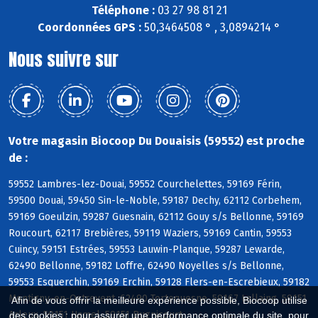
Téléphone :
03 27 98 81 21
Coordonnées GPS :
50,3464508 ° , 3,0894214 °
Nous suivre sur
Votre magasin Biocoop Du Douaisis (59552) est proche
de :
59552 Lambres-lez-Douai, 59552 Courchelettes, 59169 Férin,
59500 Douai, 59450 Sin-le-Noble, 59187 Dechy, 62112 Corbehem,
59169 Goeulzin, 59287 Guesnain, 62112 Gouy s/s Bellonne, 59169
Roucourt, 62117 Brebières, 59119 Waziers, 59169 Cantin, 59553
Cuincy, 59151 Estrées, 59553 Lauwin-Planque, 59287 Lewarde,
62490 Bellonne, 59182 Loffre, 62490 Noyelles s/s Bellonne,
59553 Esquerchin, 59169 Erchin, 59128 Flers-en-Escrebieux, 59182
Montigny-en-Ostrevent, 62490 Tortequesne, 59167 Lallaing, 59151
Afin de vous offrir la meilleure expérience possible, Biocoop utilise
Arleux, 59151 Hamel, 59151 Bugnicourt
des cookies : pour assurer une performance optimale du site, pour