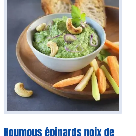
Houmous épinards noix de