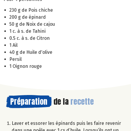
230 g de Pois chiche
200 g de épinard
50 g de Noix de cajou
1 c. à s. de Tahini
0.5 c. à s. de Citron
1 Ail
40 g de Huile d'olive
Persil
1 Oignon rouge
Préparation
de la
recette
Laver et essorer les épinards puis les faire revenir
dans une poêle avec 1 cs d’huile. Lorsqu’ils ont un