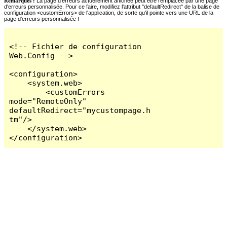
Remarques :
La page d'erreurs actuellement affichée peut être remplacée par une page
d'erreurs personnalisée. Pour ce faire, modifiez l'attribut "defaultRedirect" de la balise de
configuration <customErrors> de l'application, de sorte qu'il pointe vers une URL de la
page d'erreurs personnalisée !
<!-- Fichier de configuration 
Web.Config -->

<configuration>

    <system.web>

        <customErrors 
mode="RemoteOnly" 
defaultRedirect="mycustompage.h
tm"/>

    </system.web>

</configuration>