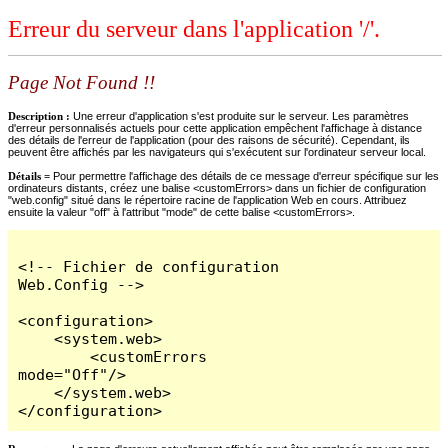
Erreur du serveur dans l'application '/'.
Page Not Found !!
Description :
Une erreur d'application s'est produite sur le serveur. Les paramètres
d'erreur personnalisés actuels pour cette application empêchent l'affichage à distance
des détails de l'erreur de l'application (pour des raisons de sécurité). Cependant, ils
peuvent être affichés par les navigateurs qui s'exécutent sur l'ordinateur serveur local.
Détails =
Pour permettre l'affichage des détails de ce message d'erreur spécifique sur les
ordinateurs distants, créez une balise <customErrors> dans un fichier de configuration
"web.config" situé dans le répertoire racine de l'application Web en cours. Attribuez
ensuite la valeur "off" à l'attribut "mode" de cette balise <customErrors>.
<!-- Fichier de configuration 
Web.Config -->

<configuration>

    <system.web>

        <customErrors 
mode="Off"/>

    </system.web>

</configuration>