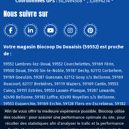
Coordonnées GPS :
50,3464508 ° , 3,0894214 °
Nous suivre sur
Votre magasin Biocoop Du Douaisis (59552) est proche
de :
59552 Lambres-lez-Douai, 59552 Courchelettes, 59169 Férin,
59500 Douai, 59450 Sin-le-Noble, 59187 Dechy, 62112 Corbehem,
59169 Goeulzin, 59287 Guesnain, 62112 Gouy s/s Bellonne, 59169
Roucourt, 62117 Brebières, 59119 Waziers, 59169 Cantin, 59553
Cuincy, 59151 Estrées, 59553 Lauwin-Planque, 59287 Lewarde,
62490 Bellonne, 59182 Loffre, 62490 Noyelles s/s Bellonne,
59553 Esquerchin, 59169 Erchin, 59128 Flers-en-Escrebieux, 59182
Montigny-en-Ostrevent, 62490 Tortequesne, 59167 Lallaing, 59151
Afin de vous offrir la meilleure expérience possible, Biocoop utilise
Arleux, 59151 Hamel, 59151 Bugnicourt
des cookies : pour assurer une performance optimale du site, pour
récolter des statistiques afin d'analyser le trafic et la performance