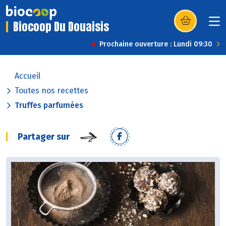
Biocoop Du Douaisis
(s’ouvre dans u
Prochaine ouverture : Lundi 09:30
Accueil
Toutes nos recettes
Truffes parfumées
Partager sur