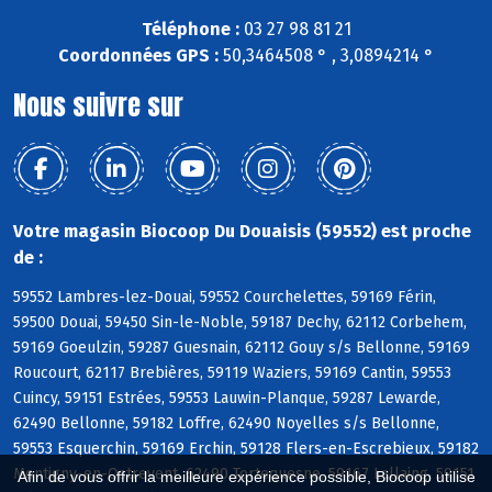
Téléphone :
03 27 98 81 21
Coordonnées GPS :
50,3464508 ° , 3,0894214 °
Nous suivre sur
Votre magasin Biocoop Du Douaisis (59552) est proche
de :
59552 Lambres-lez-Douai, 59552 Courchelettes, 59169 Férin,
59500 Douai, 59450 Sin-le-Noble, 59187 Dechy, 62112 Corbehem,
59169 Goeulzin, 59287 Guesnain, 62112 Gouy s/s Bellonne, 59169
Roucourt, 62117 Brebières, 59119 Waziers, 59169 Cantin, 59553
Cuincy, 59151 Estrées, 59553 Lauwin-Planque, 59287 Lewarde,
62490 Bellonne, 59182 Loffre, 62490 Noyelles s/s Bellonne,
59553 Esquerchin, 59169 Erchin, 59128 Flers-en-Escrebieux, 59182
Montigny-en-Ostrevent, 62490 Tortequesne, 59167 Lallaing, 59151
Afin de vous offrir la meilleure expérience possible, Biocoop utilise