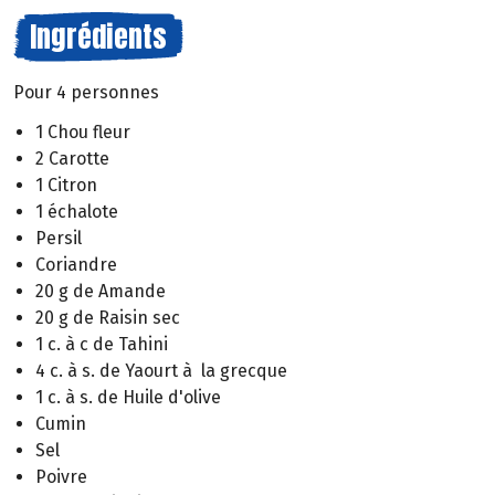
Ingrédients
Pour 4 personnes
1 Chou fleur
2 Carotte
1 Citron
1 échalote
Persil
Coriandre
20 g de Amande
20 g de Raisin sec
1 c. à c de Tahini
4 c. à s. de Yaourt à la grecque
1 c. à s. de Huile d'olive
Cumin
Sel
Poivre