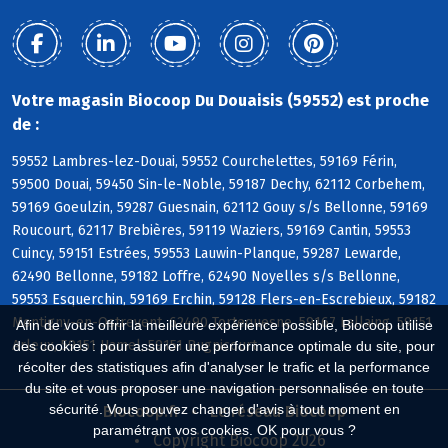
Votre magasin Biocoop Du Douaisis (59552) est proche
de :
59552 Lambres-lez-Douai, 59552 Courchelettes, 59169 Férin,
59500 Douai, 59450 Sin-le-Noble, 59187 Dechy, 62112 Corbehem,
59169 Goeulzin, 59287 Guesnain, 62112 Gouy s/s Bellonne, 59169
Roucourt, 62117 Brebières, 59119 Waziers, 59169 Cantin, 59553
Cuincy, 59151 Estrées, 59553 Lauwin-Planque, 59287 Lewarde,
62490 Bellonne, 59182 Loffre, 62490 Noyelles s/s Bellonne,
59553 Esquerchin, 59169 Erchin, 59128 Flers-en-Escrebieux, 59182
Montigny-en-Ostrevent, 62490 Tortequesne, 59167 Lallaing, 59151
Afin de vous offrir la meilleure expérience possible, Biocoop utilise
Arleux, 59151 Hamel, 59151 Bugnicourt
des cookies : pour assurer une performance optimale du site, pour
récolter des statistiques afin d'analyser le trafic et la performance
du site et vous proposer une navigation personnalisée en toute
sécurité. Vous pouvez changer d'avis à tout moment en
Biocoop.fr
Le réseau Biocoop
paramétrant vos cookies. OK pour vous ?
Copyright Biocoop 2026