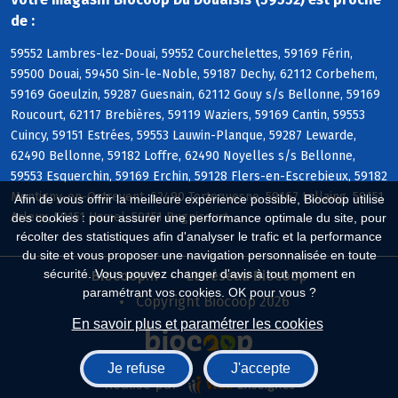
de :
59552 Lambres-lez-Douai, 59552 Courchelettes, 59169 Férin,
59500 Douai, 59450 Sin-le-Noble, 59187 Dechy, 62112 Corbehem,
59169 Goeulzin, 59287 Guesnain, 62112 Gouy s/s Bellonne, 59169
Roucourt, 62117 Brebières, 59119 Waziers, 59169 Cantin, 59553
Cuincy, 59151 Estrées, 59553 Lauwin-Planque, 59287 Lewarde,
62490 Bellonne, 59182 Loffre, 62490 Noyelles s/s Bellonne,
59553 Esquerchin, 59169 Erchin, 59128 Flers-en-Escrebieux, 59182
Montigny-en-Ostrevent, 62490 Tortequesne, 59167 Lallaing, 59151
Afin de vous offrir la meilleure expérience possible, Biocoop utilise
Arleux, 59151 Hamel, 59151 Bugnicourt
des cookies : pour assurer une performance optimale du site, pour
récolter des statistiques afin d'analyser le trafic et la performance
du site et vous proposer une navigation personnalisée en toute
sécurité. Vous pouvez changer d'avis à tout moment en
Biocoop.fr
Le réseau Biocoop
paramétrant vos cookies. OK pour vous ?
Copyright Biocoop 2026
En savoir plus et paramétrer les cookies
Je refuse
J'accepte
Réalisé par