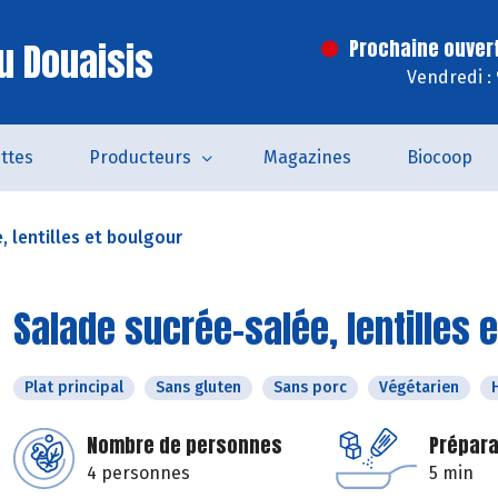
u Douaisis
Prochaine ouver
Vendredi :
ttes
Producteurs
Magazines
Biocoop
, lentilles et boulgour
Salade sucrée-salée, lentilles 
Plat principal
Sans gluten
Sans porc
Végétarien
Nombre de personnes
Prépara
4 personnes
5 min