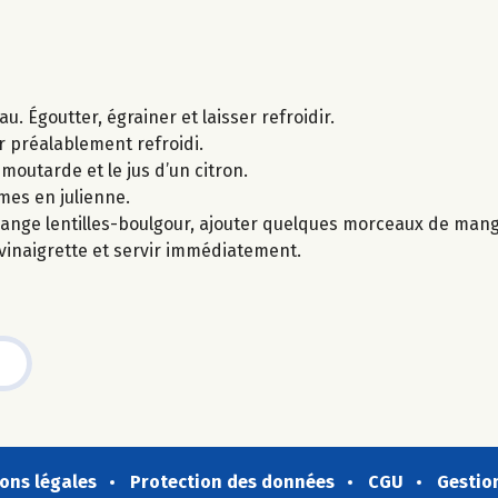
u. Égoutter, égrainer et laisser refroidir.
ur préalablement refroidi.
 moutarde et le jus d’un citron.
mes en julienne.
lange lentilles-boulgour, ajouter quelques morceaux de ma
vinaigrette et servir immédiatement.
ons légales
Protection des données
CGU
Gestio