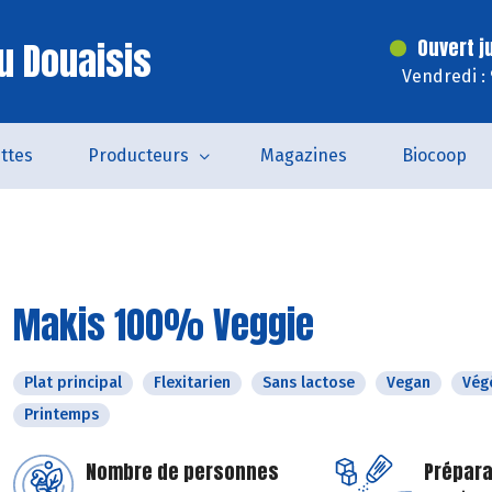
u Douaisis
Ouvert j
Vendredi :
ttes
Producteurs
Magazines
Biocoop
Makis 100% Veggie
Plat principal
Flexitarien
Sans lactose
Vegan
Vég
Printemps
Nombre de personnes
Prépara