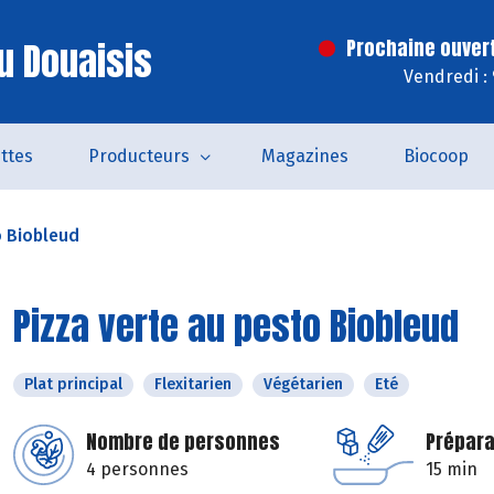
u Douaisis
Prochaine ouver
Vendredi :
ttes
Producteurs
Magazines
Biocoop
o Biobleud
Pizza verte au pesto Biobleud
Plat principal
Flexitarien
Végétarien
Eté
Nombre de personnes
Prépara
4 personnes
15 min