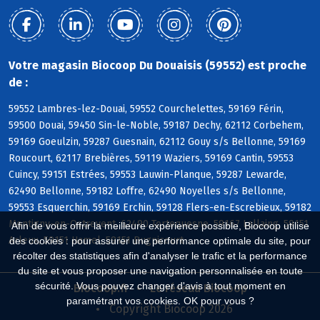
Votre magasin Biocoop Du Douaisis (59552) est proche
de :
59552 Lambres-lez-Douai, 59552 Courchelettes, 59169 Férin,
59500 Douai, 59450 Sin-le-Noble, 59187 Dechy, 62112 Corbehem,
59169 Goeulzin, 59287 Guesnain, 62112 Gouy s/s Bellonne, 59169
Roucourt, 62117 Brebières, 59119 Waziers, 59169 Cantin, 59553
Cuincy, 59151 Estrées, 59553 Lauwin-Planque, 59287 Lewarde,
62490 Bellonne, 59182 Loffre, 62490 Noyelles s/s Bellonne,
59553 Esquerchin, 59169 Erchin, 59128 Flers-en-Escrebieux, 59182
Montigny-en-Ostrevent, 62490 Tortequesne, 59167 Lallaing, 59151
Afin de vous offrir la meilleure expérience possible, Biocoop utilise
Arleux, 59151 Hamel, 59151 Bugnicourt
des cookies : pour assurer une performance optimale du site, pour
récolter des statistiques afin d'analyser le trafic et la performance
du site et vous proposer une navigation personnalisée en toute
sécurité. Vous pouvez changer d'avis à tout moment en
Biocoop.fr
Le réseau Biocoop
paramétrant vos cookies. OK pour vous ?
Copyright Biocoop 2026