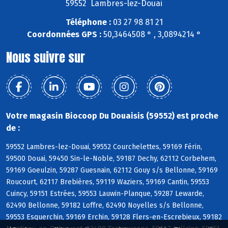
59552 Lambres-lez-Douai
Téléphone :
03 27 98 81 21
Coordonnées GPS :
50,3464508 ° , 3,0894214 °
Nous suivre sur
Votre magasin Biocoop Du Douaisis (59552) est proche
de :
59552 Lambres-lez-Douai, 59552 Courchelettes, 59169 Férin,
59500 Douai, 59450 Sin-le-Noble, 59187 Dechy, 62112 Corbehem,
59169 Goeulzin, 59287 Guesnain, 62112 Gouy s/s Bellonne, 59169
Roucourt, 62117 Brebières, 59119 Waziers, 59169 Cantin, 59553
Cuincy, 59151 Estrées, 59553 Lauwin-Planque, 59287 Lewarde,
62490 Bellonne, 59182 Loffre, 62490 Noyelles s/s Bellonne,
59553 Esquerchin, 59169 Erchin, 59128 Flers-en-Escrebieux, 59182