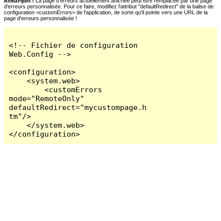
Remarques :
La page d'erreurs actuellement affichée peut être remplacée par une page
d'erreurs personnalisée. Pour ce faire, modifiez l'attribut "defaultRedirect" de la balise de
configuration <customErrors> de l'application, de sorte qu'il pointe vers une URL de la
page d'erreurs personnalisée !
<!-- Fichier de configuration 
Web.Config -->

<configuration>

    <system.web>

        <customErrors 
mode="RemoteOnly" 
defaultRedirect="mycustompage.h
tm"/>

    </system.web>

</configuration>