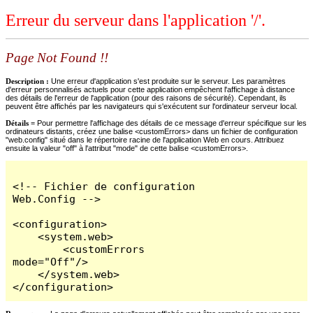
Erreur du serveur dans l'application '/'.
Page Not Found !!
Description :
Une erreur d'application s'est produite sur le serveur. Les paramètres
d'erreur personnalisés actuels pour cette application empêchent l'affichage à distance
des détails de l'erreur de l'application (pour des raisons de sécurité). Cependant, ils
peuvent être affichés par les navigateurs qui s'exécutent sur l'ordinateur serveur local.
Détails =
Pour permettre l'affichage des détails de ce message d'erreur spécifique sur les
ordinateurs distants, créez une balise <customErrors> dans un fichier de configuration
"web.config" situé dans le répertoire racine de l'application Web en cours. Attribuez
ensuite la valeur "off" à l'attribut "mode" de cette balise <customErrors>.
<!-- Fichier de configuration 
Web.Config -->

<configuration>

    <system.web>

        <customErrors 
mode="Off"/>

    </system.web>

</configuration>