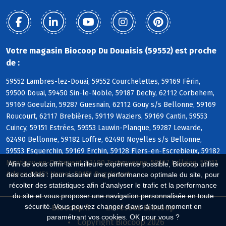
Votre magasin Biocoop Du Douaisis (59552) est proche
de :
59552 Lambres-lez-Douai, 59552 Courchelettes, 59169 Férin,
59500 Douai, 59450 Sin-le-Noble, 59187 Dechy, 62112 Corbehem,
59169 Goeulzin, 59287 Guesnain, 62112 Gouy s/s Bellonne, 59169
Roucourt, 62117 Brebières, 59119 Waziers, 59169 Cantin, 59553
Cuincy, 59151 Estrées, 59553 Lauwin-Planque, 59287 Lewarde,
62490 Bellonne, 59182 Loffre, 62490 Noyelles s/s Bellonne,
59553 Esquerchin, 59169 Erchin, 59128 Flers-en-Escrebieux, 59182
Montigny-en-Ostrevent, 62490 Tortequesne, 59167 Lallaing, 59151
Afin de vous offrir la meilleure expérience possible, Biocoop utilise
Arleux, 59151 Hamel, 59151 Bugnicourt
des cookies : pour assurer une performance optimale du site, pour
récolter des statistiques afin d'analyser le trafic et la performance
du site et vous proposer une navigation personnalisée en toute
sécurité. Vous pouvez changer d'avis à tout moment en
Biocoop.fr
Le réseau Biocoop
paramétrant vos cookies. OK pour vous ?
Copyright Biocoop 2026