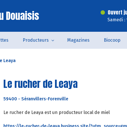
u Douaisis
Ouvert j
Samedi :
ttes
Producteurs
Magazines
Biocoop
de Leaya
Le rucher de Leaya
59400
-
Séranvillers-Forenville
Le rucher de Leaya est un producteur local de miel
https://le-rucher-de-leaya.business.site/?utm_source=